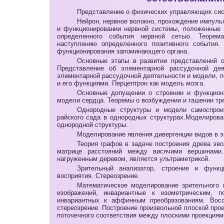
Представление о физических управляющих сис
Нейрон, нервное волокно, прохождение импуль
и функционировании нервной системы, положенные 
определенного события нервной сетью. Теорема
наступлению определенного позитивного события
функционирования запоминающего органа.
Основные этапы в развитии представлений о
Представление об элементарной рассудочной де
элементарной рассудочной деятельности и модели, п
и его функциями. Перцептрон как модель мозга.
Основные допущении о строении и функцион
модели сердца. Теоремы о возбуждении и гашении тр
Однородные структуры и модели самоспрои
райского сада в однородных структурах.Моделиров
однородной структуры.
Моделирование явления дивергенции видов в 
Теория графов в задаче построения древа эв
матрице расстояний между висячими вершинами.
нагруженным деревом, является ультраметрикой.
Зрительный анализатор, строение и функц
восприятия. Стереозрение.
Математическое моделирование зрительного 
изображений, инвариантные к изометрическим,
инвариантных к аффинным преобразованиям. Восс
стереозрение. Построение произвольной плоской про
поточечного соответствия между плоскими проекциям