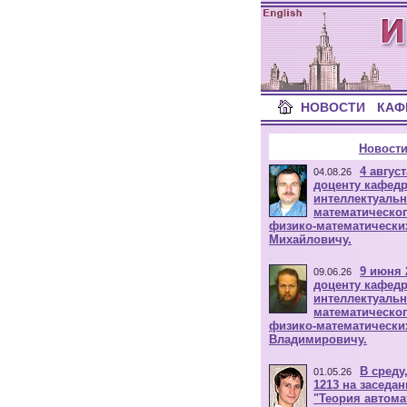
НОВОСТИ
КАФ
Новости
4 авгус
04.08.26
доценту кафед
интеллектуальн
математическог
физико-математически
Михайловичу.
9 июня 
09.06.26
доценту кафед
интеллектуальн
математическог
физико-математически
Владимировичу.
В среду
01.05.26
1213 на заседа
"Теория автома