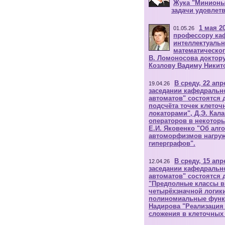
Жука "Минионы
задачи удовлет
1 мая 2
01.05.26
профессору ка
интеллектуальн
математическог
В. Ломоносова доктор
Козлову Вадиму Никит
В среду, 22 апр
19.04.26
заседании кафедральн
автоматов" состоятся 
подсчёта точек клето
локаторами", Д.Э. Кал
операторов в некоторы
Е.И. Яковенко "Об алг
автоморфизмов нагруж
гиперграфов".
В среду, 15 апр
12.04.26
заседании кафедральн
автоматов" состоятся
"Предполные классы в
четырёхзначной логик
полиномиальные функц
Надирова "Реализация
сложения в клеточных 