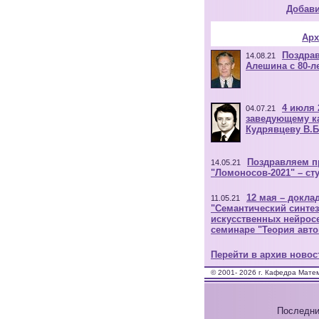
Добави
Арх
Поздрав
14.08.21
Алешина с 80-л
4 июля 
04.07.21
заведующему к
Кудрявцеву В.Б
Поздравляем п
14.05.21
"Ломоносов-2021" – с
12 мая – доклад
11.05.21
"Семантический синте
искусственных нейрос
семинаре "Теория авт
Перейти в архив новост
© 2001-
2026 г. Кафедра Мате
Последни