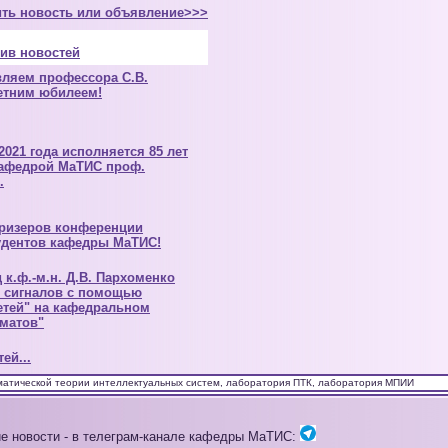
ть новость или объявление>>>
ив новостей
ляем профессора С.В.
етним юбилеем!
2021 года исполняется 85 лет
афедрой МаТИС проф.
.
ризеров конференции
тудентов кафедры МаТИС!
 к.ф.-м.н. Д.В. Пархоменко
з сигналов с помощью
етей" на кафедральном
оматов"
ей...
матической теории интеллектуальных систем, лаборатория ПТК, лаборатория МПИИ
е новости - в телеграм-канале кафедры МаТИС: