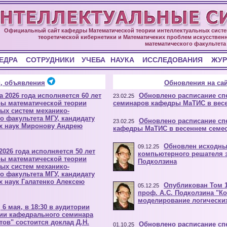
Официальный сайт кафедры Математической теории интеллектуальных систе
теоретической кибернетики и Математичеких проблем искусственн
математического факультета
ЕДРА
СОТРУДНИКИ
УЧЕБА
НАУКА
ИССЛЕДОВАНИЯ
ЖУР
, объявления
Обновления на сай
та 2026 года исполняется 60 лет
Обновлено расписание с
23.02.25
ры математической теории
семинаров кафедры МаТИС в вес
ых систем механико-
о факультета МГУ, кандидату
Обновлено расписание сп
23.02.25
х наук Миронову Андрею
кафедры МаТИС в весеннем семе
Обновлен исходны
09.12.25
2026 года исполняется 50 лет
компьютерного решателя з
ры математической теории
Подколзина
ых систем механико-
о факультета МГУ, кандидату
х наук Галатенко Алексею
Опубликован Том 1
05.12.25
проф. А.С. Подколзина "
моделирование логически
, 6 мая, в 18:30 в аудитории
нии кафедрального семинара
тов" состоится доклад Д.Н.
Обновлено расписание с
01.10.25