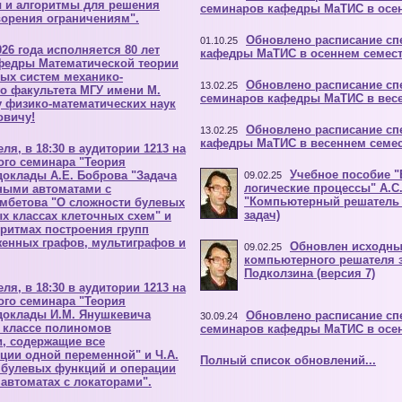
 и алгоритмы для решения
семинаров кафедры МаТИС в осе
ворения ограничениям".
Обновлено расписание сп
01.10.25
026 года исполняется 80 лет
кафедры МаТИС в осеннем семес
федры Математической теории
ых систем механико-
Обновлено расписание с
13.02.25
о факультета МГУ имени М.
семинаров кафедры МаТИС в вес
у физико-математических наук
овичу!
Обновлено расписание сп
13.02.25
кафедры МаТИС в весеннем семе
еля, в 18:30 в аудитории 1213 на
ого семинара "Теория
Учебное пособие "
доклады А.Е. Боброва "Задача
09.02.25
логические процессы" А.С.
чными автоматами с
"Компьютерный решатель 
амбетова "О сложности булевых
задач)
х классах клеточных схем" и
оритмах построения групп
енных графов, мультиграфов и
Обновлен исходны
09.02.25
компьютерного решателя з
Подколзина (версия 7)
еля, в 18:30 в аудитории 1213 на
ого семинара "Теория
 доклады И.М. Янушкевича
Обновлено расписание с
30.09.24
 классе полиномов
семинаров кафедры МаТИС в осе
и, содержащие все
ии одной переменной" и Ч.А.
Полный список обновлений...
 булевых функций и операции
автоматах с локаторами".