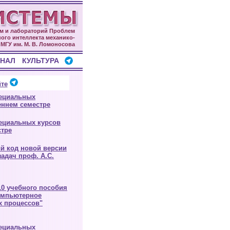
м и лабораторий Проблем
ого интеллекта механико-
 МГУ им. М. В. Ломоносова
НАЛ
КУЛЬТУРА
те
пециальных
еннем семестре
ециальных курсов
стре
й код новой версии
адач проф. А.С.
0 учебного пособия
Компьютерное
х процессов"
пециальных