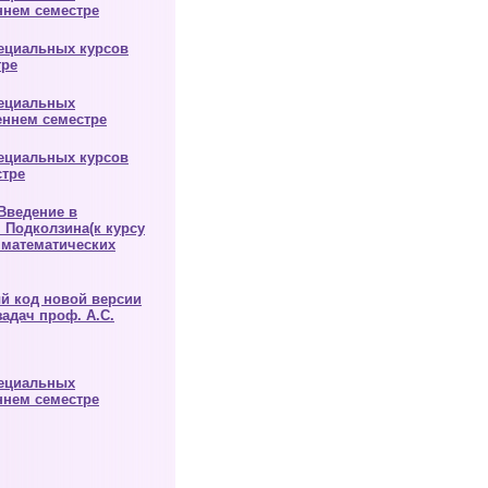
ннем семестре
ециальных курсов
тре
пециальных
еннем семестре
ециальных курсов
стре
Введение в
 Подколзина(к курсу
математических
й код новой версии
адач проф. А.С.
пециальных
ннем семестре