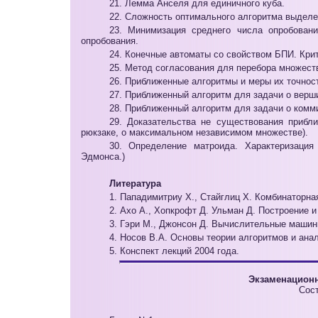
21. Лемма Анселя для единичного куба.
22. Сложность оптимального алгоритма выделе
23. Минимизация среднего числа опробовани
опробования.
24. Конечные автоматы со свойством БПИ. Кри
25. Метод согласования для перебора множест
26. Приближенные алгоритмы и меры их точност
27. Приближенный алгоритм для задачи о верш
28. Приближенный алгоритм для задачи о комм
29. Доказательства не существования прибл
рюкзаке, о максимальном независимом множестве).
30. Определение матроида. Характеризация
Эдмонса.)
Литература
1. Пападимитриу Х., Стайглиц Х. Комбинаторна
2. Ахо А., Хопкрофт Д. Ульман Д. Построение 
3. Гэри М., Джонсон Д. Вычислительные машин
4. Носов В.А. Основы теории алгоритмов и ана
5. Конспект лекций 2004 года.
Экзаменационн
Сос