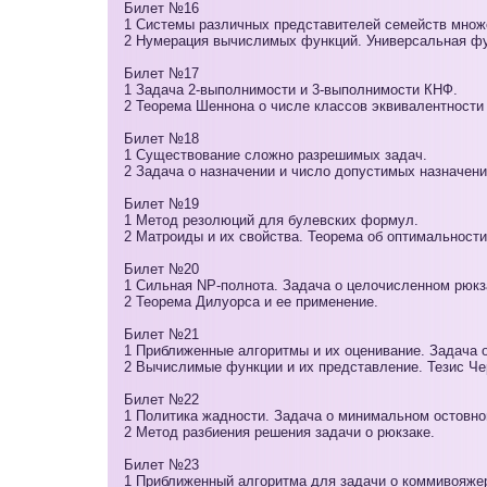
Билет №16
1 Системы различных представителей семейств множ
2 Нумерация вычислимых функций. Универсальная фу
Билет №17
1 Задача 2-выполнимости и 3-выполнимости КНФ.
2 Теорема Шеннона о числе классов эквивалентности
Билет №18
1 Существование сложно разрешимых задач.
2 Задача о назначении и число допустимых назначени
Билет №19
1 Метод резолюций для булевских формул.
2 Матроиды и их свойства. Теорема об оптимальности
Билет №20
1 Сильная NP-полнота. Задача о целочисленном рюкз
2 Теорема Дилуорса и ее применение.
Билет №21
1 Приближенные алгоритмы и их оценивание. Задача о
2 Вычислимые функции и их представление. Тезис Че
Билет №22
1 Политика жадности. Задача о минимальном остовно
2 Метод разбиения решения задачи о рюкзаке.
Билет №23
1 Приближенный алгоритма для задачи о коммивояже