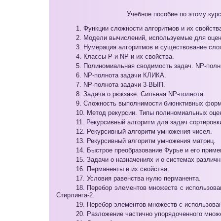
Учебное пособие по этому кур
1. Функции сложности алгоритмов и их свойства
2. Модели вычислений, используемые для оцен
3. Нумерация алгоритмов и существование сло
4. Классы P и NP и их свойства.
5. Полиномиальная сводимость задач. NP-полн
6. NP-полнота задачи КЛИКА.
7. NP-полнота задачи 3-ВЫП.
8. Задача о рюкзаке. Сильная NP-полнота.
9. Сложность выполнимости биюнктивных форм
10. Метод рекурсии. Типы полиномиальных оце
11. Рекурсивный алгоритм для задач сортировк
12. Рекурсивный алгоритм умножения чисел.
13. Рекурсивный алгоритм умножения матриц.
14. Быстрое преобразование Фурье и его прим
15. Задачи о назначениях и о системах различн
16. Перманенты и их свойства.
17. Условия равенства нулю перманента.
18. Перебор элементов множеств с использова
Стирлинга-2.
19. Перебор элементов множеств с использова
20. Разложение частично упорядоченного множ